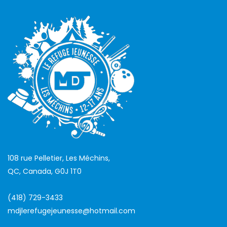
108 rue Pelletier, Les Méchins,
QC, Canada, G0J 1T0
(418) 729-3433
mdjlerefugejeunesse@hotmail.com