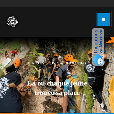
LE REFUGE JEUNESSE DE MÉCHINS
Là où chaque jeune
trouve sa place