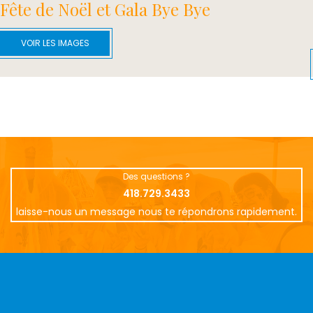
Fête de Noël et Gala Bye Bye
VOIR LES IMAGES
Des questions ?
418.729.3433
laisse-nous un message nous te répondrons rapidement.