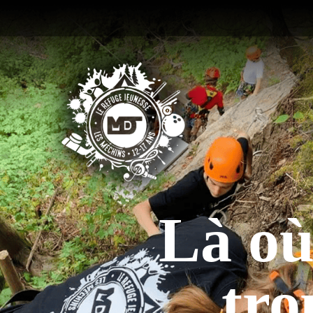
Là où
tro