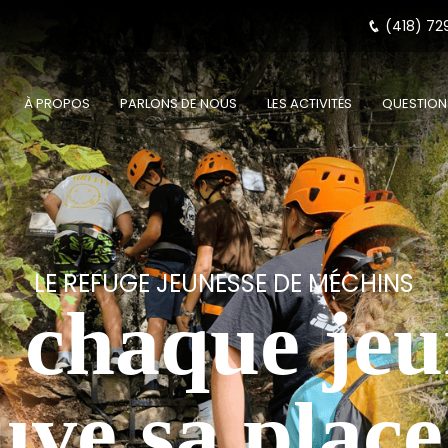
(418) 72
À PROPOS
PARLONS DE NOUS
LES ACTIVITÉS
QUESTION
LE REFUGE JEUNESSE DE MÉCHINS
 chaque je
uve sa place