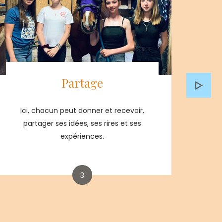
Partage
Ici, chacun peut donner et recevoir,
A
partager ses idées, ses rires et ses
é
expériences.
3