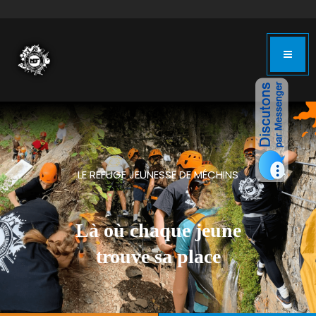
LE REFUGE JEUNESSE DE MÉCHINS
Là où chaque jeune
trouve sa place