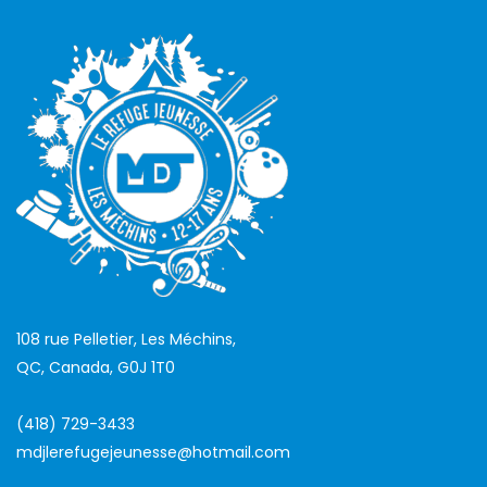
108 rue Pelletier, Les Méchins,
QC, Canada, G0J 1T0
(418) 729-3433
mdjlerefugejeunesse@hotmail.com