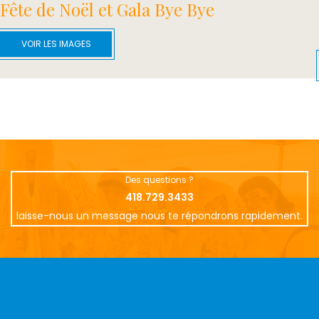
Fête de Noël et Gala Bye Bye
VOIR LES IMAGES
Des questions ?
418.729.3433
laisse-nous un message nous te répondrons rapidement.