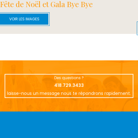
Fête de Noël et Gala Bye Bye
VOIR LES IMAGES
Des questions ?
418.729.3433
laisse-nous un message nous te répondrons rapidement.