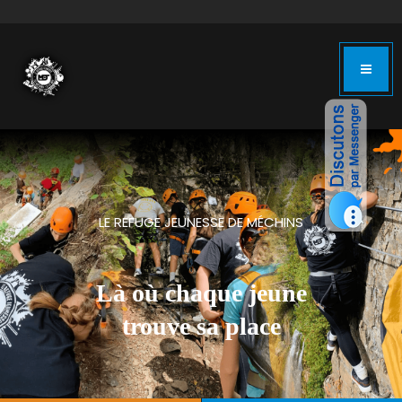
LE REFUGE JEUNESSE DE MÉCHINS
Là où chaque jeune
trouve sa place