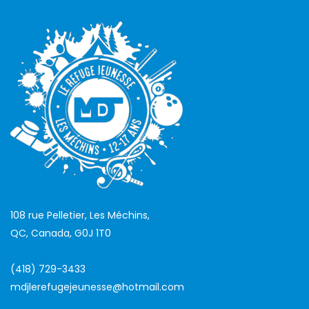
108 rue Pelletier, Les Méchins,
QC, Canada, G0J 1T0
(418) 729-3433
mdjlerefugejeunesse@hotmail.com